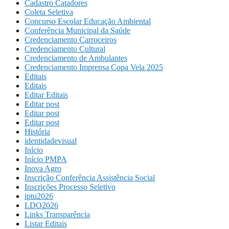
Cadastro Catadores
Coleta Seletiva
Concurso Escolar Educação Ambiental
Conferência Municipal da Saúde
Credenciamento Carroceiros
Credenciamento Cultural
Credenciamento de Ambulantes
Credenciamento Imprensa Copa Vela 2025
Editais
Editais
Editar Editais
Editar post
Editar post
Editar post
História
identidadevisual
Início
Início PMPA
Inova Agro
Inscrição Conferência Assistência Social
Inscrições Processo Seletivo
iptu2026
LDO2026
Links Transparência
Listar Editais