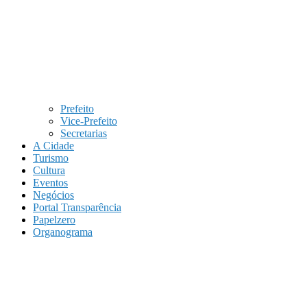
Prefeito
Vice-Prefeito
Secretarias
A Cidade
Turismo
Cultura
Eventos
Negócios
Portal Transparência
Papelzero
Organograma