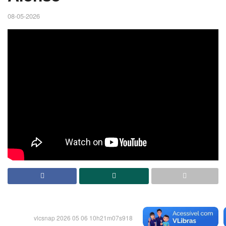
08-05-2026
vlcsnap 2026 05 06 10h21m07s918