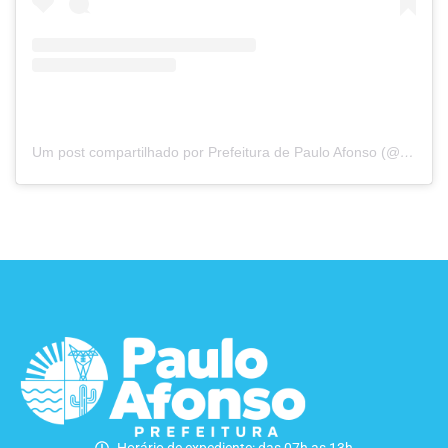
Um post compartilhado por Prefeitura de Paulo Afonso (@prefpauloafonso)