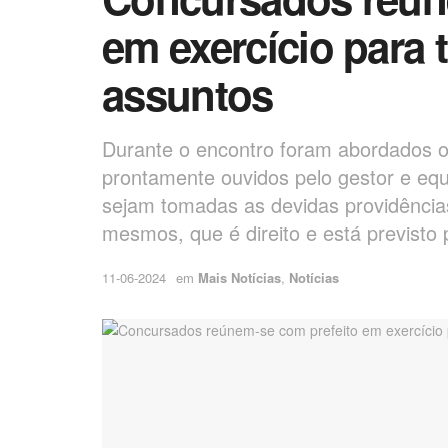
em exercício para 
assuntos
Durante o encontro foram abordados o
prontamente ouvidos pelo gestor e equ
sejam tomadas as devidas providência
mesmos, que é direito e está previsto p
11-06-2024
em
Mais Notícias
,
Notícias