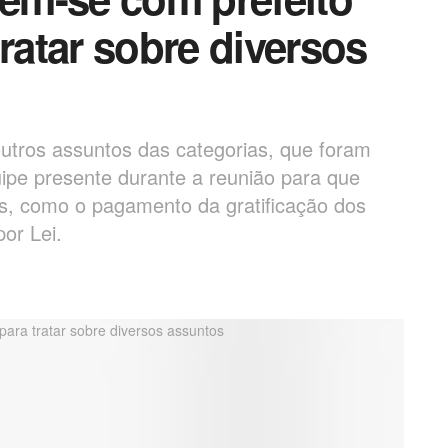
tratar sobre diversos
utros assuntos das categorias, que foram
ipe presente durante a reunião para que
s, como o pagamento da gratificação dos
or Lei.