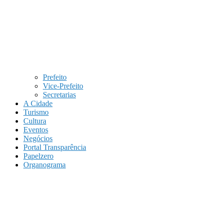
Prefeito
Vice-Prefeito
Secretarias
A Cidade
Turismo
Cultura
Eventos
Negócios
Portal Transparência
Papelzero
Organograma