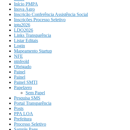
Início PMPA
Inova Agro
Inscrição Conferência Assistência Social
Inscrições Processo Seletivo
iptu2026
LDO2026
Links Transparência
Listar Editais
Login
Mapeamento Startup
NFE
ntnfeold
Obrigado
Painel
Painel
Painel SMTI
Papelzero
Sem Papel
Pesquisa SMS
Portal Transparência
Posts
PPA LOA
Prefeitura
Processo Seletivo
Sample Page