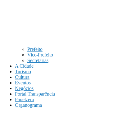
Prefeito
Vice-Prefeito
Secretarias
A Cidade
Turismo
Cultura
Eventos
Negócios
Portal Transparência
Papelzero
Organograma