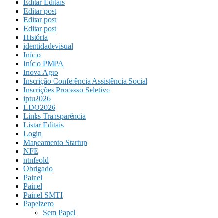
Editar Editais
Editar post
Editar post
Editar post
História
identidadevisual
Início
Início PMPA
Inova Agro
Inscrição Conferência Assistência Social
Inscrições Processo Seletivo
iptu2026
LDO2026
Links Transparência
Listar Editais
Login
Mapeamento Startup
NFE
ntnfeold
Obrigado
Painel
Painel
Painel SMTI
Papelzero
Sem Papel