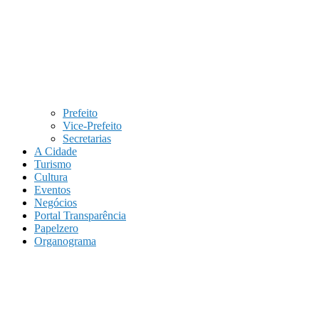
Prefeito
Vice-Prefeito
Secretarias
A Cidade
Turismo
Cultura
Eventos
Negócios
Portal Transparência
Papelzero
Organograma