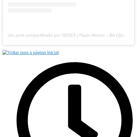
Um post compartilhado por SEDES | Paulo Afonso – BA (@sedespauloafonso)