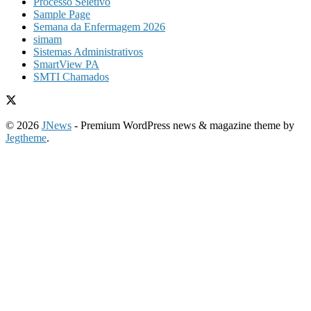
Processo Seletivo
Sample Page
Semana da Enfermagem 2026
simam
Sistemas Administrativos
SmartView PA
SMTI Chamados
© 2026
JNews
- Premium WordPress news & magazine theme by
Jegtheme
.