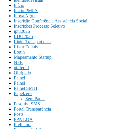
identidadevisual
Início
Início PMPA
Inova Agro
Inscrição Conferência Assistência Social
Inscrições Processo Seletivo
iptu2026
LDO2026
Links Transparência
Listar Editais
Login
Mapeamento Startup
NFE
ntnfeold
Obrigado
Painel
Painel
Painel SMTI
Papelzero
Sem Papel
Pesquisa SMS
Portal Transparência
Posts
PPA LOA
Prefeitura