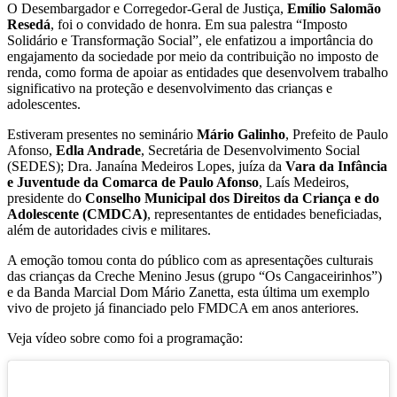
O Desembargador e Corregedor-Geral de Justiça,
Emílio Salomão
Resedá
, foi o convidado de honra
. Em sua palestra “Imposto
Solidário e Transformação Social”, ele enfatizou a importância do
engajamento da sociedade por meio da contribuição no imposto de
renda, como forma de apoiar as entidades que desenvolvem trabalho
significativo na proteção e desenvolvimento das crianças e
adolescentes.
Estiveram presentes no seminário
Mário Galinho
, Prefeito de Paulo
Afonso,
Edla Andrade
, Secretária de Desenvolvimento Social
(SEDES); Dra. Janaína Medeiros Lopes, juíza da
Vara da Infância
e Juventude da Comarca de Paulo Afonso
, Laís Medeiros,
presidente do
Conselho Municipal dos Direitos da Criança e do
Adolescente (CMDCA)
, representantes de entidades beneficiadas,
além de autoridades civis e militares.
A emoção tomou conta do público com as apresentações culturais
das crianças da Creche Menino Jesus (grupo “Os Cangaceirinhos”)
e da Banda Marcial Dom Mário Zanetta, esta última um exemplo
vivo de projeto já financiado pelo FMDCA em anos anteriores
.
Veja vídeo sobre como foi a programação: