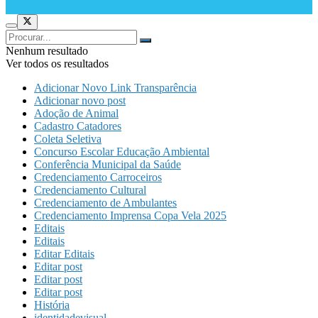
Nenhum resultado
Ver todos os resultados
Adicionar Novo Link Transparência
Adicionar novo post
Adoção de Animal
Cadastro Catadores
Coleta Seletiva
Concurso Escolar Educação Ambiental
Conferência Municipal da Saúde
Credenciamento Carroceiros
Credenciamento Cultural
Credenciamento de Ambulantes
Credenciamento Imprensa Copa Vela 2025
Editais
Editais
Editar Editais
Editar post
Editar post
Editar post
História
identidadevisual