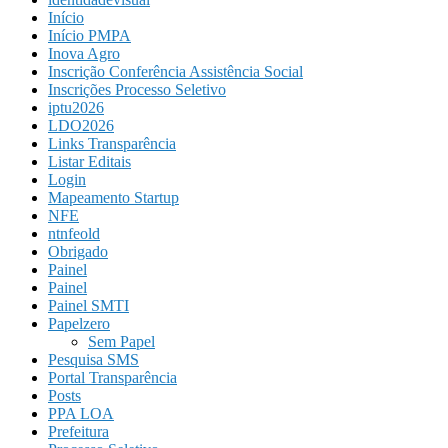
Início
Início PMPA
Inova Agro
Inscrição Conferência Assistência Social
Inscrições Processo Seletivo
iptu2026
LDO2026
Links Transparência
Listar Editais
Login
Mapeamento Startup
NFE
ntnfeold
Obrigado
Painel
Painel
Painel SMTI
Papelzero
Sem Papel
Pesquisa SMS
Portal Transparência
Posts
PPA LOA
Prefeitura