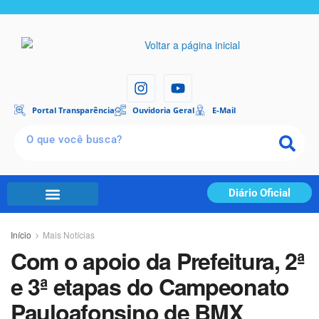
Portal Transparência
Ouvidoria Geral
E-Mail
Diário Oficial
Início
Mais Notícias
Com o apoio da Prefeitura, 2ª
e 3ª etapas do Campeonato
Pauloafonsino de BMX