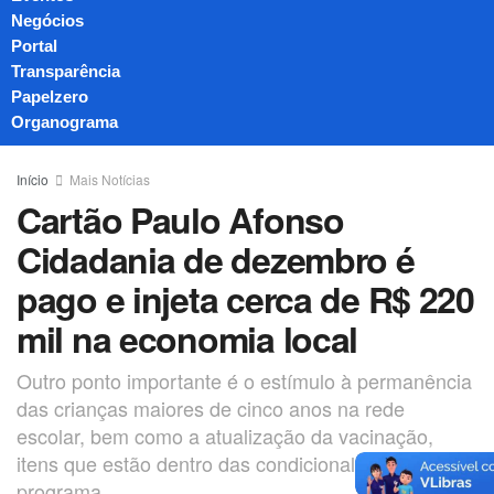
Negócios
Portal
Transparência
Papelzero
Organograma
Início
Mais Notícias
Cartão Paulo Afonso
Cidadania de dezembro é
pago e injeta cerca de R$ 220
mil na economia local
Outro ponto importante é o estímulo à permanência
das crianças maiores de cinco anos na rede
escolar, bem como a atualização da vacinação,
itens que estão dentro das condicionalidades do
programa.