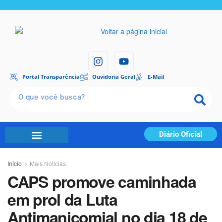
Portal Transparência
Ouvidoria Geral
E-Mail
Diário Oficial
Início
Mais Notícias
CAPS promove caminhada
em prol da Luta
Antimanicomial no dia 18 de