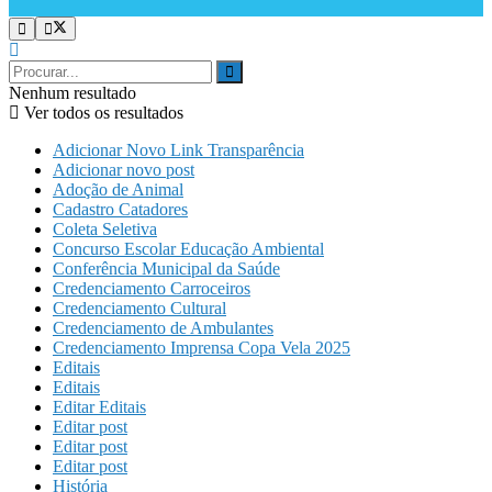
Nenhum resultado
Ver todos os resultados
Adicionar Novo Link Transparência
Adicionar novo post
Adoção de Animal
Cadastro Catadores
Coleta Seletiva
Concurso Escolar Educação Ambiental
Conferência Municipal da Saúde
Credenciamento Carroceiros
Credenciamento Cultural
Credenciamento de Ambulantes
Credenciamento Imprensa Copa Vela 2025
Editais
Editais
Editar Editais
Editar post
Editar post
Editar post
História