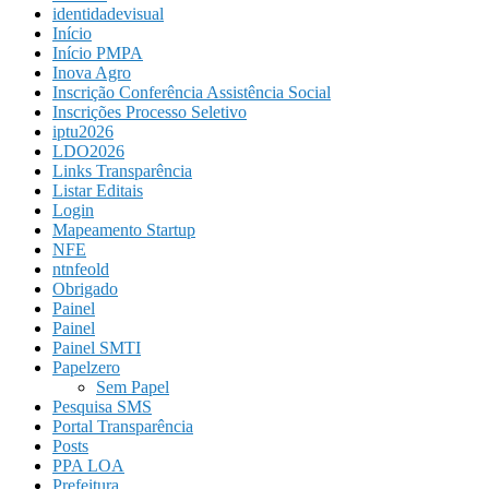
identidadevisual
Início
Início PMPA
Inova Agro
Inscrição Conferência Assistência Social
Inscrições Processo Seletivo
iptu2026
LDO2026
Links Transparência
Listar Editais
Login
Mapeamento Startup
NFE
ntnfeold
Obrigado
Painel
Painel
Painel SMTI
Papelzero
Sem Papel
Pesquisa SMS
Portal Transparência
Posts
PPA LOA
Prefeitura