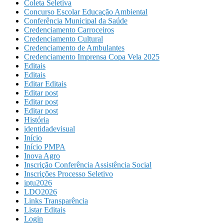
Coleta Seletiva
Concurso Escolar Educação Ambiental
Conferência Municipal da Saúde
Credenciamento Carroceiros
Credenciamento Cultural
Credenciamento de Ambulantes
Credenciamento Imprensa Copa Vela 2025
Editais
Editais
Editar Editais
Editar post
Editar post
Editar post
História
identidadevisual
Início
Início PMPA
Inova Agro
Inscrição Conferência Assistência Social
Inscrições Processo Seletivo
iptu2026
LDO2026
Links Transparência
Listar Editais
Login