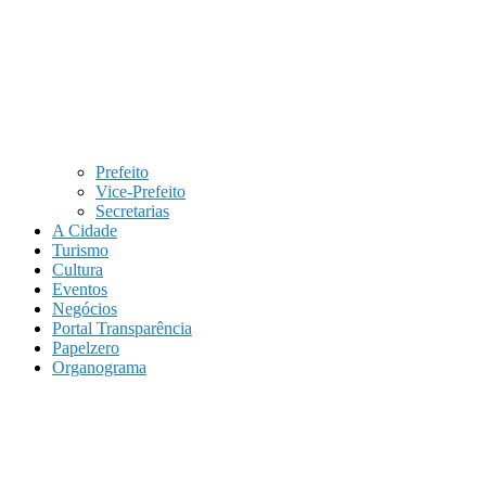
Prefeito
Vice-Prefeito
Secretarias
A Cidade
Turismo
Cultura
Eventos
Negócios
Portal Transparência
Papelzero
Organograma