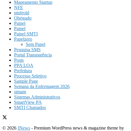
Mapeamento Startup
NFE
ntnfeold
Obrigado
Painel
Painel
Painel SMTI
Papelzero
Sem Papel
Pesquisa SMS
Portal Transparência
Posts
PPA LOA
Prefeitura
Processo Seletivo
Sample Page
Semana da Enfermagem 2026
simam
Sistemas Administrativos
SmartView PA
SMTI Chamados
© 2026
JNews
- Premium WordPress news & magazine theme by