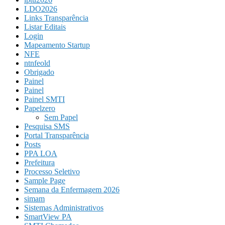
LDO2026
Links Transparência
Listar Editais
Login
Mapeamento Startup
NFE
ntnfeold
Obrigado
Painel
Painel
Painel SMTI
Papelzero
Sem Papel
Pesquisa SMS
Portal Transparência
Posts
PPA LOA
Prefeitura
Processo Seletivo
Sample Page
Semana da Enfermagem 2026
simam
Sistemas Administrativos
SmartView PA