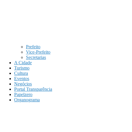
Prefeito
Vice-Prefeito
Secretarias
A Cidade
Turismo
Cultura
Eventos
Negócios
Portal Transparência
Papelzero
Organograma