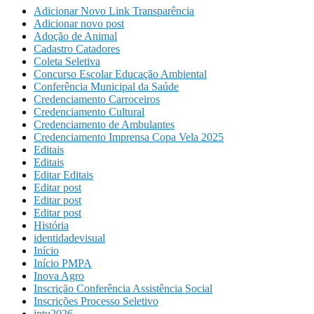
Adicionar Novo Link Transparência
Adicionar novo post
Adoção de Animal
Cadastro Catadores
Coleta Seletiva
Concurso Escolar Educação Ambiental
Conferência Municipal da Saúde
Credenciamento Carroceiros
Credenciamento Cultural
Credenciamento de Ambulantes
Credenciamento Imprensa Copa Vela 2025
Editais
Editais
Editar Editais
Editar post
Editar post
Editar post
História
identidadevisual
Início
Início PMPA
Inova Agro
Inscrição Conferência Assistência Social
Inscrições Processo Seletivo
iptu2026