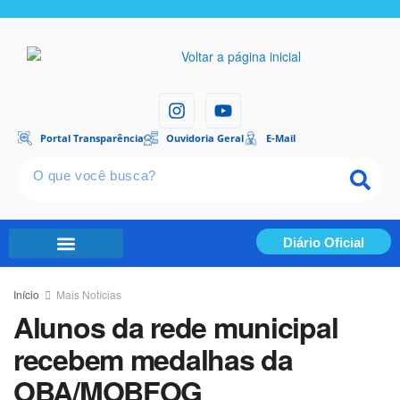
Portal Transparência
Ouvidoria Geral
E-Mail
Diário Oficial
Portal Transparência
Início
Mais Notícias
Alunos da rede municipal
recebem medalhas da
OBA/MOBFOG