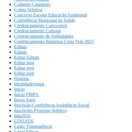
Cadastro Catadores
Coleta Seletiva
Concurso Escolar Educação Ambiental
Conferência Municipal da Saúde
Credenciamento Carroceiros
Credenciamento Cultural
Credenciamento de Ambulantes
Credenciamento Imprensa Copa Vela 2025
Editais
Editais
Editar Editais
Editar post
Editar post
Editar post
História
identidadevisual
Início
Início PMPA
Inova Agro
Inscrição Conferência Assistência Social
Inscrições Processo Seletivo
iptu2026
LDO2026
Links Transparência
Listar Editais