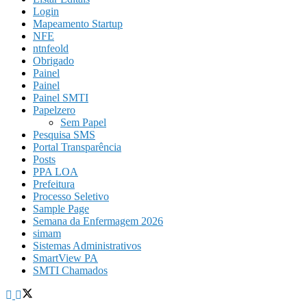
Login
Mapeamento Startup
NFE
ntnfeold
Obrigado
Painel
Painel
Painel SMTI
Papelzero
Sem Papel
Pesquisa SMS
Portal Transparência
Posts
PPA LOA
Prefeitura
Processo Seletivo
Sample Page
Semana da Enfermagem 2026
simam
Sistemas Administrativos
SmartView PA
SMTI Chamados