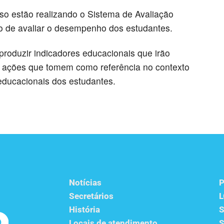
so estão realizando o Sistema de Avaliação
 de avaliar o desempenho dos estudantes.
produzir indicadores educacionais que irão
 ações que tomem como referência no contexto
 educacionais dos estudantes.
Notícias
P
Secretários
História
S
Locais de atendimento
S