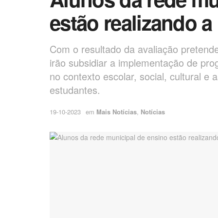
estão realizando 
Com o resultado da avaliação pretende
irão subsidiar a implementação de pr
no contexto escolar, social, cultural 
estudantes.
19-10-2023
em
Mais Notícias
,
Notícias