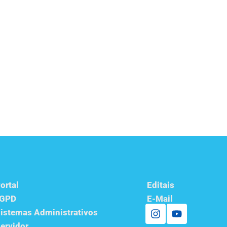
ortal
Editais
LGPD
E-Mail
istemas Administrativos
ervidor