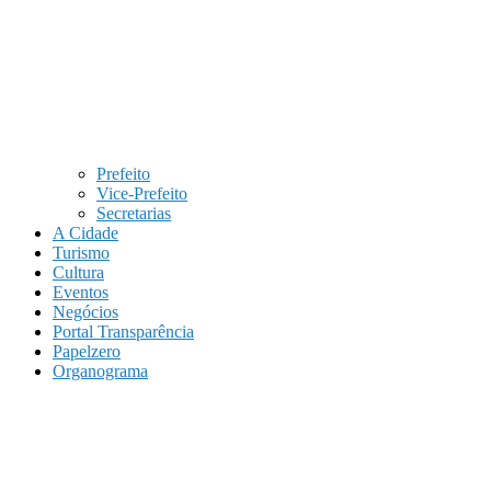
Prefeito
Vice-Prefeito
Secretarias
A Cidade
Turismo
Cultura
Eventos
Negócios
Portal Transparência
Papelzero
Organograma