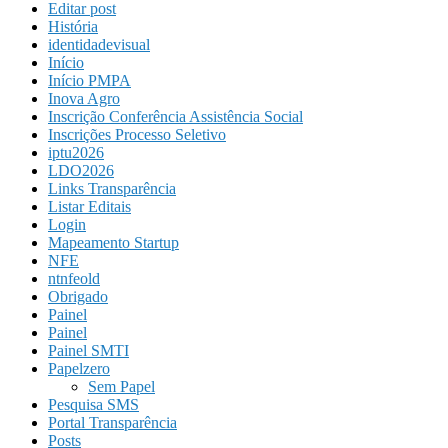
Editar post
História
identidadevisual
Início
Início PMPA
Inova Agro
Inscrição Conferência Assistência Social
Inscrições Processo Seletivo
iptu2026
LDO2026
Links Transparência
Listar Editais
Login
Mapeamento Startup
NFE
ntnfeold
Obrigado
Painel
Painel
Painel SMTI
Papelzero
Sem Papel
Pesquisa SMS
Portal Transparência
Posts