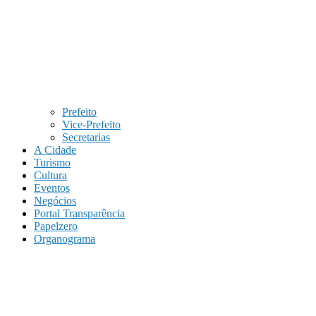
Prefeito
Vice-Prefeito
Secretarias
A Cidade
Turismo
Cultura
Eventos
Negócios
Portal Transparência
Papelzero
Organograma