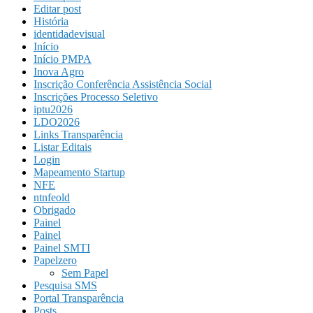
Editar post
História
identidadevisual
Início
Início PMPA
Inova Agro
Inscrição Conferência Assistência Social
Inscrições Processo Seletivo
iptu2026
LDO2026
Links Transparência
Listar Editais
Login
Mapeamento Startup
NFE
ntnfeold
Obrigado
Painel
Painel
Painel SMTI
Papelzero
Sem Papel
Pesquisa SMS
Portal Transparência
Posts