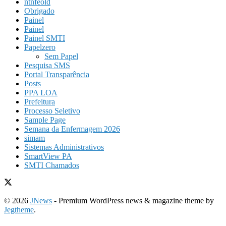
ntnfeold
Obrigado
Painel
Painel
Painel SMTI
Papelzero
Sem Papel
Pesquisa SMS
Portal Transparência
Posts
PPA LOA
Prefeitura
Processo Seletivo
Sample Page
Semana da Enfermagem 2026
simam
Sistemas Administrativos
SmartView PA
SMTI Chamados
© 2026
JNews
- Premium WordPress news & magazine theme by
Jegtheme
.