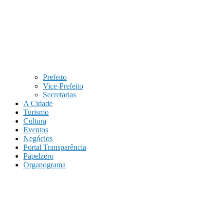
Prefeito
Vice-Prefeito
Secretarias
A Cidade
Turismo
Cultura
Eventos
Negócios
Portal Transparência
Papelzero
Organograma