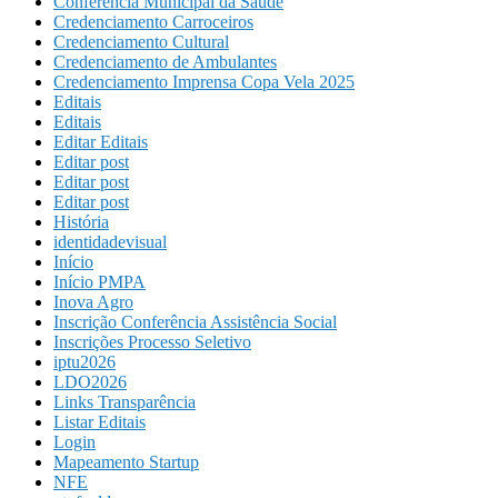
Conferência Municipal da Saúde
Credenciamento Carroceiros
Credenciamento Cultural
Credenciamento de Ambulantes
Credenciamento Imprensa Copa Vela 2025
Editais
Editais
Editar Editais
Editar post
Editar post
Editar post
História
identidadevisual
Início
Início PMPA
Inova Agro
Inscrição Conferência Assistência Social
Inscrições Processo Seletivo
iptu2026
LDO2026
Links Transparência
Listar Editais
Login
Mapeamento Startup
NFE