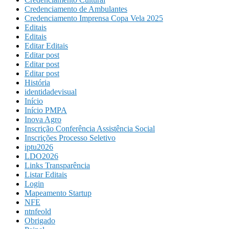
Credenciamento de Ambulantes
Credenciamento Imprensa Copa Vela 2025
Editais
Editais
Editar Editais
Editar post
Editar post
Editar post
História
identidadevisual
Início
Início PMPA
Inova Agro
Inscrição Conferência Assistência Social
Inscrições Processo Seletivo
iptu2026
LDO2026
Links Transparência
Listar Editais
Login
Mapeamento Startup
NFE
ntnfeold
Obrigado