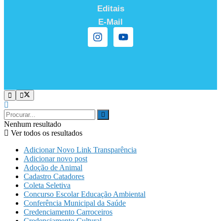
Editais
E-Mail
Nenhum resultado
Ver todos os resultados
Adicionar Novo Link Transparência
Adicionar novo post
Adoção de Animal
Cadastro Catadores
Coleta Seletiva
Concurso Escolar Educação Ambiental
Conferência Municipal da Saúde
Credenciamento Carroceiros
Credenciamento Cultural