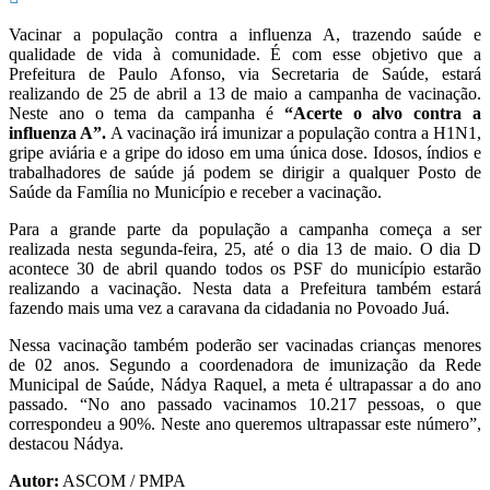
Vacinar a população contra a influenza A, trazendo saúde e
qualidade de vida à comunidade. É com esse objetivo que a
Prefeitura de Paulo Afonso, via Secretaria de Saúde, estará
realizando de 25 de abril a 13 de maio a campanha de vacinação.
Neste ano o tema da campanha é
“Acerte o alvo contra a
influenza A”.
A vacinação irá imunizar a população contra a H1N1,
gripe aviária e a gripe do idoso em uma única dose. Idosos, índios e
trabalhadores de saúde já podem se dirigir a qualquer Posto de
Saúde da Família no Município e receber a vacinação.
Para a grande parte da população a campanha começa a ser
realizada nesta segunda-feira, 25, até o dia 13 de maio. O dia D
acontece 30 de abril quando todos os PSF do município estarão
realizando a vacinação. Nesta data a Prefeitura também estará
fazendo mais uma vez a caravana da cidadania no Povoado Juá.
Nessa vacinação também poderão ser vacinadas crianças menores
de 02 anos. Segundo a coordenadora de imunização da Rede
Municipal de Saúde, Nádya Raquel, a meta é ultrapassar a do ano
passado. “No ano passado vacinamos 10.217 pessoas, o que
correspondeu a 90%. Neste ano queremos ultrapassar este número”,
destacou Nádya.
Autor:
ASCOM / PMPA