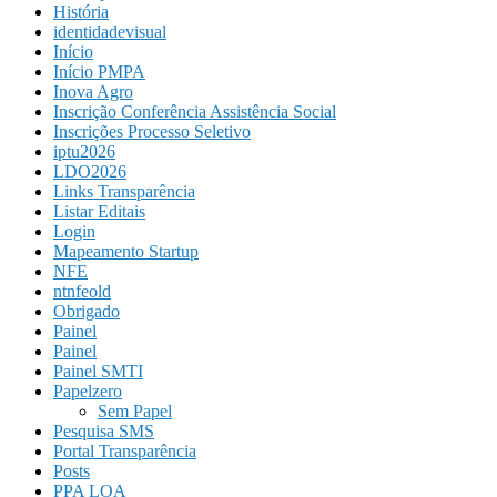
História
identidadevisual
Início
Início PMPA
Inova Agro
Inscrição Conferência Assistência Social
Inscrições Processo Seletivo
iptu2026
LDO2026
Links Transparência
Listar Editais
Login
Mapeamento Startup
NFE
ntnfeold
Obrigado
Painel
Painel
Painel SMTI
Papelzero
Sem Papel
Pesquisa SMS
Portal Transparência
Posts
PPA LOA