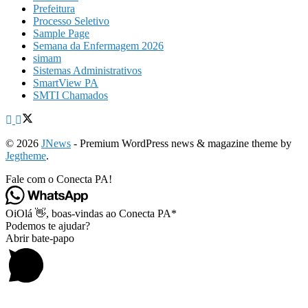
Prefeitura
Processo Seletivo
Sample Page
Semana da Enfermagem 2026
simam
Sistemas Administrativos
SmartView PA
SMTI Chamados
© 2026
JNews
- Premium WordPress news & magazine theme by
Jegtheme
.
Fale com o Conecta PA!
Oi
Olá
👋, boas-vindas ao Conecta PA*
Podemos te ajudar?
Abrir bate-papo