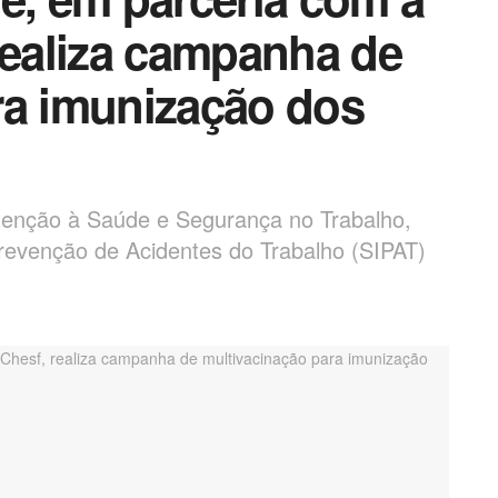
realiza campanha de
ra imunização dos
tenção à Saúde e Segurança no Trabalho,
evenção de Acidentes do Trabalho (SIPAT)