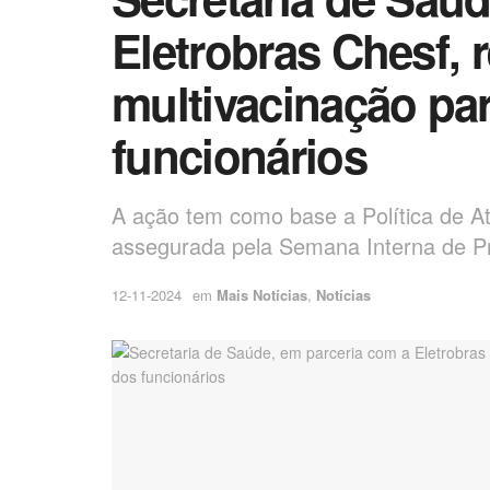
Eletrobras Chesf, 
multivacinação pa
funcionários
A ação tem como base a Política de A
assegurada pela Semana Interna de Pr
12-11-2024
em
Mais Notícias
,
Notícias