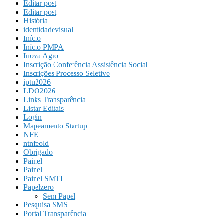
Editar post
Editar post
História
identidadevisual
Início
Início PMPA
Inova Agro
Inscrição Conferência Assistência Social
Inscrições Processo Seletivo
iptu2026
LDO2026
Links Transparência
Listar Editais
Login
Mapeamento Startup
NFE
ntnfeold
Obrigado
Painel
Painel
Painel SMTI
Papelzero
Sem Papel
Pesquisa SMS
Portal Transparência