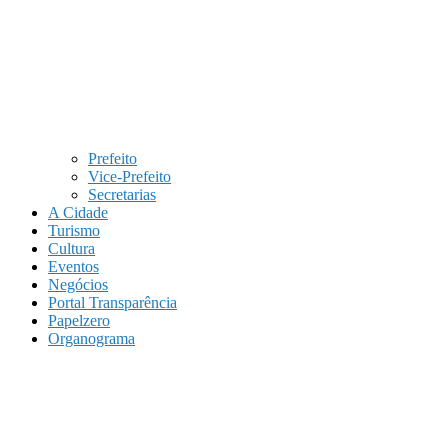
Prefeito
Vice-Prefeito
Secretarias
A Cidade
Turismo
Cultura
Eventos
Negócios
Portal Transparência
Papelzero
Organograma