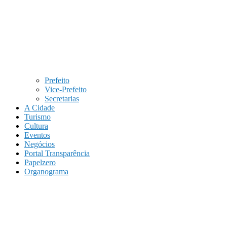
Prefeito
Vice-Prefeito
Secretarias
A Cidade
Turismo
Cultura
Eventos
Negócios
Portal Transparência
Papelzero
Organograma