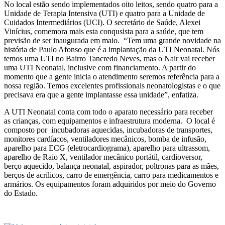
No local estão sendo implementados oito leitos, sendo quatro para a
Unidade de Terapia Intensiva (UTI) e quatro para a Unidade de
Cuidados Intermediários (UCI). O secretário de Saúde, Alexei
Vinícius, comemora mais esta conqusista para a saúde, que tem
previsão de ser inaugurada em maio. “Tem uma grande novidade na
história de Paulo Afonso que é a implantação da UTI Neonatal. Nós
temos uma UTI no Bairro Tancredo Neves, mas o Nair vai receber
uma UTI Neonatal, inclusive com financiamento. A partir do
momento que a gente inicia o atendimento seremos referência para a
nossa região. Temos excelentes profissionais neonatologistas e o que
precisava era que a gente implantasse essa unidade”, enfatiza.
A UTI Neonatal conta com todo o aparato necessário para receber
as crianças, com equipamentos e infraestrutura moderna. O local é
composto por incubadoras aquecidas, incubadoras de transportes,
monitores cardíacos, ventiladores mecânicos, bomba de infusão,
aparelho para ECG (eletrocardiograma), aparelho para ultrassom,
aparelho de Raio X, ventilador mecânico portátil, cardioversor,
berço aquecido, balança neonatal, aspirador, poltronas para as mães,
berços de acrílicos, carro de emergência, carro para medicamentos e
armários. Os equipamentos foram adquiridos por meio do Governo
do Estado.