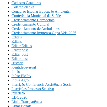
Cadastro Catadores
Coleta Seletiva
Concurso Escolar Educação Ambiental
Conferência Municipal da Saúde
Credenciamento Carroceiros
Credenciamento Cultural
Credenciamento de Ambulantes
Credenciamento Imprensa Copa Vela 2025
Editais
Editais
Editar Editais
Editar post
Editar post
Editar post
História
identidadevisual
Início
Início PMPA
Inova Agro
Inscrição Conferência Assistência Social
Inscrições Processo Seletivo
iptu2026
LDO2026
Links Transparência
Listar Editais