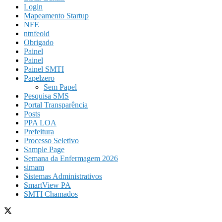
Login
Mapeamento Startup
NFE
ntnfeold
Obrigado
Painel
Painel
Painel SMTI
Papelzero
Sem Papel
Pesquisa SMS
Portal Transparência
Posts
PPA LOA
Prefeitura
Processo Seletivo
Sample Page
Semana da Enfermagem 2026
simam
Sistemas Administrativos
SmartView PA
SMTI Chamados