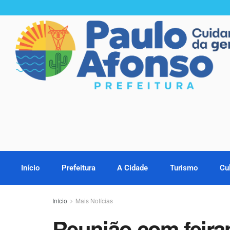
Início
Prefeitura
A Cidade
Turismo
Cu
Início
Mais Notícias
Reunião com feira