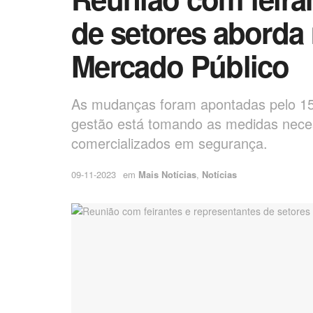
de setores aborda
Mercado Público
As mudanças foram apontadas pelo 15
gestão está tomando as medidas neces
comercializados em segurança.
09-11-2023
em
Mais Notícias
,
Notícias