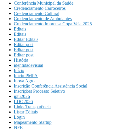
Conferência Municipal da Saúde
Credenciamento Carroceiros
Credenciamento Cultural
Credenciamento de Ambulantes
Credenciamento Imprensa Copa Vela 2025
Editais
Editais
Editar Editais
Editar post
Editar post
Editar post
História
identidadevisual
Início
Início PMPA
Inova Agro
Inscrição Conferência Assistência Social
Inscrições Processo Seletivo
iptu2026
LDO2026
Links Transparência
Listar Editais
Login
Mapeamento Startup
NFE