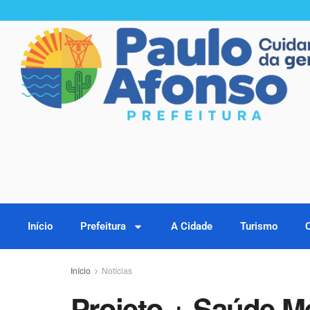
Início
Prefeitura
A Cidade
Turismo
Início
Notícias
Projeto + Saúde Me