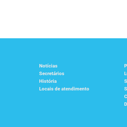
Notícias
P
Secretários
História
S
Locais de atendimento
S
C
D