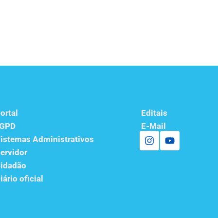
ortal
Editais
LGPD
E-Mail
istemas Administrativos
ervidor
idadão
iário oficial