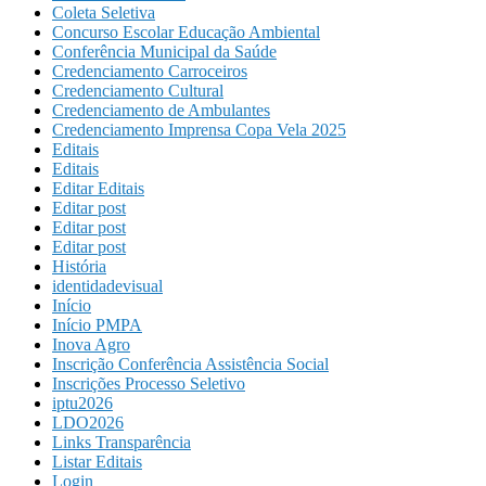
Coleta Seletiva
Concurso Escolar Educação Ambiental
Conferência Municipal da Saúde
Credenciamento Carroceiros
Credenciamento Cultural
Credenciamento de Ambulantes
Credenciamento Imprensa Copa Vela 2025
Editais
Editais
Editar Editais
Editar post
Editar post
Editar post
História
identidadevisual
Início
Início PMPA
Inova Agro
Inscrição Conferência Assistência Social
Inscrições Processo Seletivo
iptu2026
LDO2026
Links Transparência
Listar Editais
Login