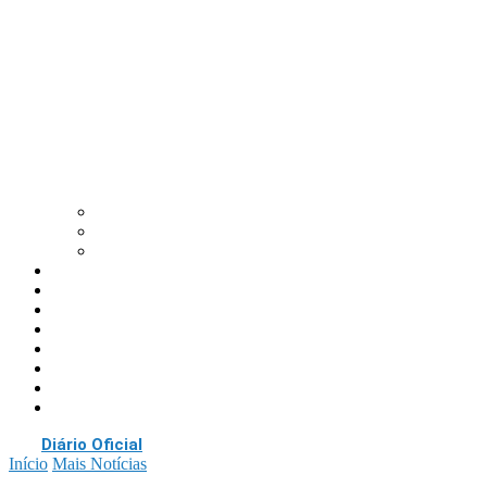
Prefeito
Vice-Prefeito
Secretarias
A Cidade
Turismo
Cultura
Eventos
Negócios
Portal Transparência
Papelzero
Organograma
Diário Oficial
Início
Mais Notícias