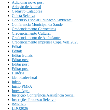
Adicionar novo post
Adoção de Animal
Cadastro Catadores
Coleta Seletiva
Concurso Escolar Educação Ambiental
Conferência Municipal da Saúde
Credenciamento Carroceiros
Credenciamento Cultural
Credenciamento de Ambulantes
Credenciamento Imprensa Copa Vela 2025
Editais
Editais
Editar Editais
Editar post
Editar post
Editar post
História
identidadevisual
Início
Início PMPA
Inova Agro
Inscrição Conferência Assistência Social
Inscrições Processo Seletivo
iptu2026
LDO2026