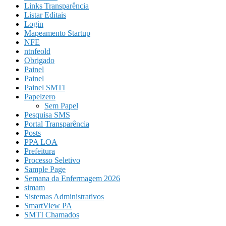
Links Transparência
Listar Editais
Login
Mapeamento Startup
NFE
ntnfeold
Obrigado
Painel
Painel
Painel SMTI
Papelzero
Sem Papel
Pesquisa SMS
Portal Transparência
Posts
PPA LOA
Prefeitura
Processo Seletivo
Sample Page
Semana da Enfermagem 2026
simam
Sistemas Administrativos
SmartView PA
SMTI Chamados