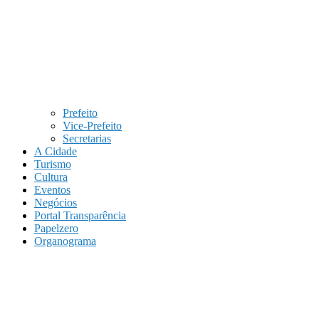
Prefeito
Vice-Prefeito
Secretarias
A Cidade
Turismo
Cultura
Eventos
Negócios
Portal Transparência
Papelzero
Organograma