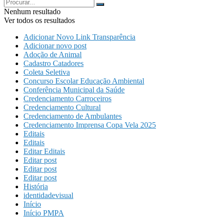
Nenhum resultado
Ver todos os resultados
Adicionar Novo Link Transparência
Adicionar novo post
Adoção de Animal
Cadastro Catadores
Coleta Seletiva
Concurso Escolar Educação Ambiental
Conferência Municipal da Saúde
Credenciamento Carroceiros
Credenciamento Cultural
Credenciamento de Ambulantes
Credenciamento Imprensa Copa Vela 2025
Editais
Editais
Editar Editais
Editar post
Editar post
Editar post
História
identidadevisual
Início
Início PMPA