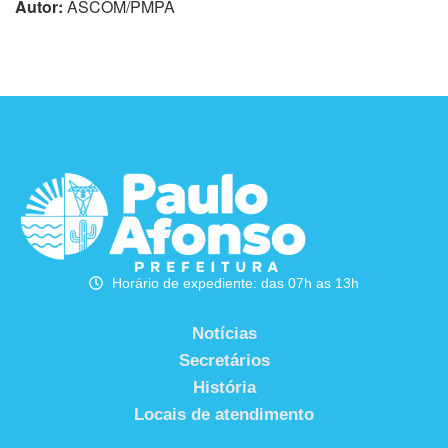
Autor:
ASCOM/PMPA
Horário de expediente: das 07h as 13h
Notícias
Secretários
História
Locais de atendimento