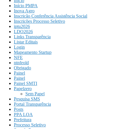
Início
Início PMPA
Inova Agro
Inscrição Conferência Assistência Social
Inscrições Processo Seletivo
iptu2026
LDO2026
Links Transparência
Listar Editais
Login
Mapeamento Startup
NFE
ntnfeold
Obrigado
Painel
Painel
Painel SMTI
Papelzero
Sem Papel
Pesquisa SMS
Portal Transparência
Posts
PPA LOA
Prefeitura
Processo Seletivo