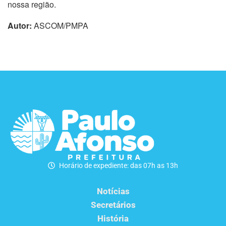
nossa região.
Autor:
ASCOM/PMPA
Horário de expediente: das 07h as 13h
Notícias
Secretários
História