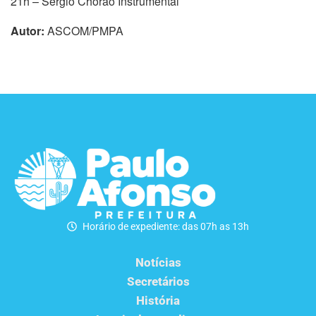
21h – Sergio Chorão Instrumental
Autor:
ASCOM/PMPA
Horário de expediente: das 07h as 13h
Notícias
Secretários
História