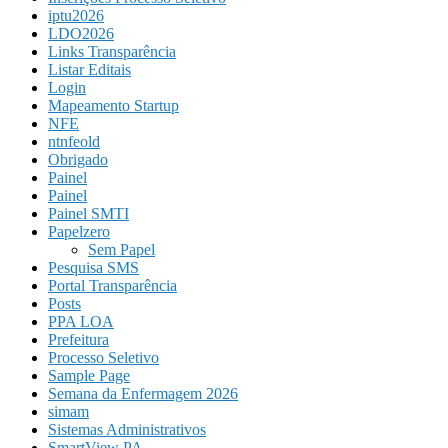
iptu2026
LDO2026
Links Transparência
Listar Editais
Login
Mapeamento Startup
NFE
ntnfeold
Obrigado
Painel
Painel
Painel SMTI
Papelzero
Sem Papel
Pesquisa SMS
Portal Transparência
Posts
PPA LOA
Prefeitura
Processo Seletivo
Sample Page
Semana da Enfermagem 2026
simam
Sistemas Administrativos
SmartView PA