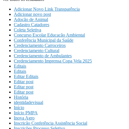
Adicionar Novo Link Transparência
Adicionar novo post
Adoção de Animal
Cadastro Catadores
Coleta Seletiva
Concurso Escolar Educação Ambiental
Conferência Municipal da Saúde
Credenciamento Carroceiros
Credenciamento Cultural
Credenciamento de Ambulantes
Credenciamento Imprensa Copa Vela 2025
Editais
Editais
Editar Editais
Editar post
Editar post
Editar post
História
identidadevisual
Início
Início PMPA
Inova Agro
Inscrição Conferência Assistência Social
Inscrições Processo Seletivo