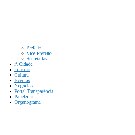
Prefeito
Vice-Prefeito
Secretarias
A Cidade
Turismo
Cultura
Eventos
Negócios
Portal Transparência
Papelzero
Organograma