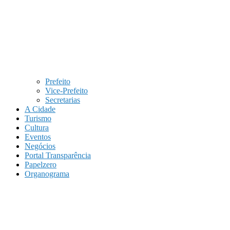
Prefeito
Vice-Prefeito
Secretarias
A Cidade
Turismo
Cultura
Eventos
Negócios
Portal Transparência
Papelzero
Organograma