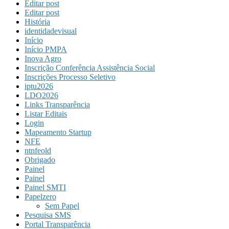
Editar post
Editar post
História
identidadevisual
Início
Início PMPA
Inova Agro
Inscrição Conferência Assistência Social
Inscrições Processo Seletivo
iptu2026
LDO2026
Links Transparência
Listar Editais
Login
Mapeamento Startup
NFE
ntnfeold
Obrigado
Painel
Painel
Painel SMTI
Papelzero
Sem Papel
Pesquisa SMS
Portal Transparência