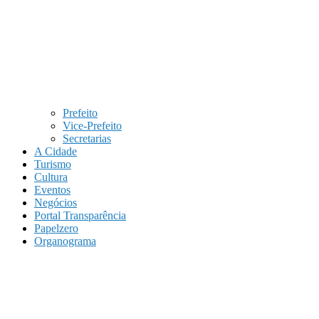
Prefeito
Vice-Prefeito
Secretarias
A Cidade
Turismo
Cultura
Eventos
Negócios
Portal Transparência
Papelzero
Organograma