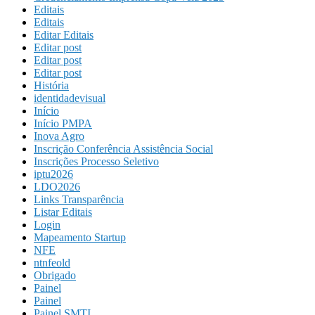
Editais
Editais
Editar Editais
Editar post
Editar post
Editar post
História
identidadevisual
Início
Início PMPA
Inova Agro
Inscrição Conferência Assistência Social
Inscrições Processo Seletivo
iptu2026
LDO2026
Links Transparência
Listar Editais
Login
Mapeamento Startup
NFE
ntnfeold
Obrigado
Painel
Painel
Painel SMTI