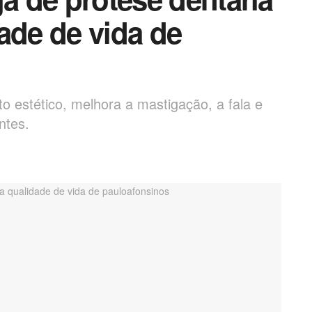
ade de vida de
to estético, melhora a mastigação, a fala e
ntes.