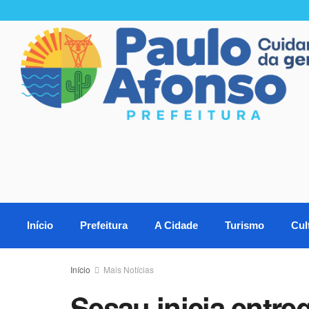
Início
Prefeitura
A Cidade
Turismo
Cul
Início
Mais Notícias
Sesau inicia entre