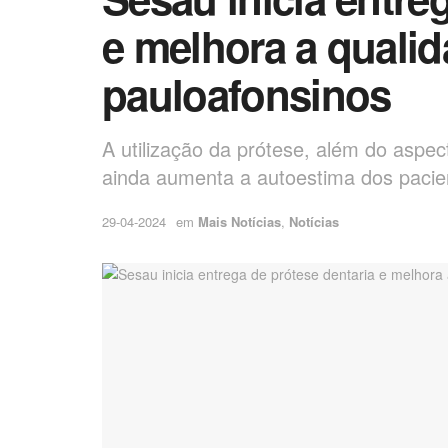
e melhora a qualid
pauloafonsinos
A utilização da prótese, além do aspec
ainda aumenta a autoestima dos pacie
29-04-2024
em
Mais Notícias
,
Notícias