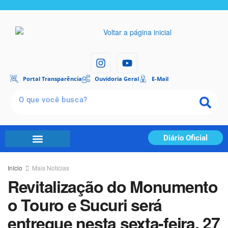
Portal Transparência
Ouvidoria Geral
E-Mail
Diário Oficial
Início
Mais Notícias
Revitalização do Monumento
o Touro e Sucuri será
entregue nesta sexta-feira, 27