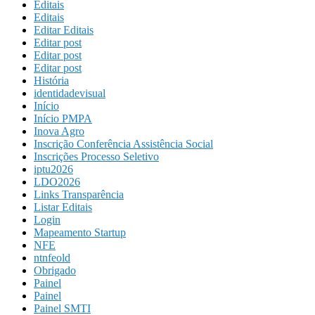
Editais
Editais
Editar Editais
Editar post
Editar post
Editar post
História
identidadevisual
Início
Início PMPA
Inova Agro
Inscrição Conferência Assistência Social
Inscrições Processo Seletivo
iptu2026
LDO2026
Links Transparência
Listar Editais
Login
Mapeamento Startup
NFE
ntnfeold
Obrigado
Painel
Painel
Painel SMTI