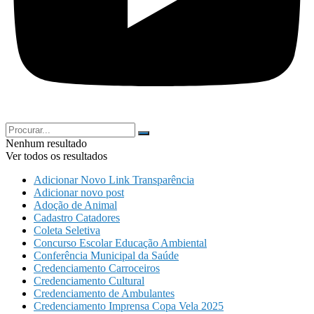
Nenhum resultado
Ver todos os resultados
Adicionar Novo Link Transparência
Adicionar novo post
Adoção de Animal
Cadastro Catadores
Coleta Seletiva
Concurso Escolar Educação Ambiental
Conferência Municipal da Saúde
Credenciamento Carroceiros
Credenciamento Cultural
Credenciamento de Ambulantes
Credenciamento Imprensa Copa Vela 2025