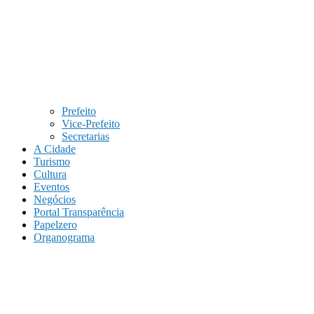
Prefeito
Vice-Prefeito
Secretarias
A Cidade
Turismo
Cultura
Eventos
Negócios
Portal Transparência
Papelzero
Organograma