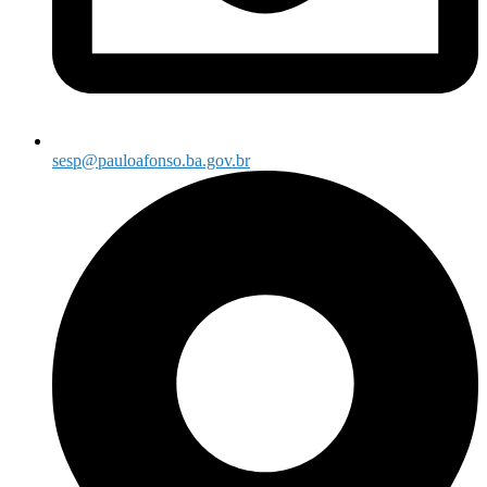
sesp@pauloafonso.ba.gov.br