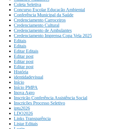
Coleta Seletiva
Concurso Escolar Educação Ambiental
Conferência Municipal da Saúde
Credenciamento Carroceiros
Credenciamento Cultural
Credenciamento de Ambulantes
Credenciamento Imprensa Copa Vela 2025
Editais
Editais
Editar Editais
Editar post
Editar post
Editar post
História
identidadevisual
Início
Início PMPA
Inova Agro
Inscrição Conferência Assistência Social
Inscrições Processo Seletivo
iptu2026
LDO2026
Links Transparência
Listar Editais
Login