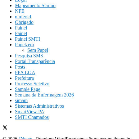
Mapeamento Startup
NFE
ntnfeold
Obrigado
Painel
Painel
Painel SMTI
Papelzero
Sem Papel
Pesquisa SMS
Portal Transparência
Posts
PPA LOA
Prefeitura
Processo Seletivo
Sample Page
Semana da Enfermagem 2026
simam
Sistemas Administrativos
SmartView PA
SMTI Chamados
© 2026
JNews
- Premium WordPress news & magazine theme by