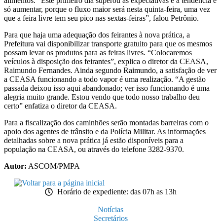
alimentos. “Este primeiro dia superou as expectativas e a tendência é
só aumentar, porque o fluxo maior será nesta quinta-feira, uma vez
que a feira livre tem seu pico nas sextas-feiras”, falou Petrônio.
Para que haja uma adequação dos feirantes à nova prática, a
Prefeitura vai disponibilizar transporte gratuito para que os mesmos
possam levar os produtos para as feiras livres. “Colocaremos
veículos à disposição dos feirantes”, explica o diretor da CEASA,
Raimundo Fernandes. Ainda segundo Raimundo, a satisfação de ver
a CEASA funcionando a todo vapor é uma realização. “A gestão
passada deixou isso aqui abandonado; ver isso funcionando é uma
alegria muito grande. Estou vendo que todo nosso trabalho deu
certo” enfatiza o diretor da CEASA.
Para a fiscalização dos caminhões serão montadas barreiras com o
apoio dos agentes de trânsito e da Polícia Militar. As informações
detalhadas sobre a nova prática já estão disponíveis para a
população na CEASA, ou através do telefone 3282-9370.
Autor:
ASCOM/PMPA
Horário de expediente: das 07h as 13h
Notícias
Secretários