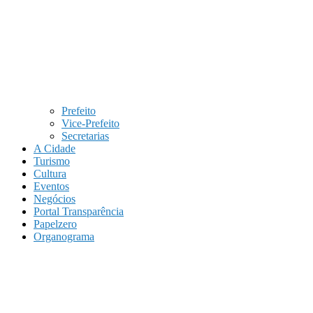
Prefeito
Vice-Prefeito
Secretarias
A Cidade
Turismo
Cultura
Eventos
Negócios
Portal Transparência
Papelzero
Organograma