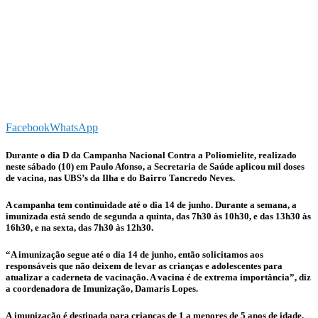
Facebook
WhatsApp
Durante o dia D da Campanha Nacional Contra a Poliomielite, realizado
neste sábado (10) em Paulo Afonso, a Secretaria de Saúde aplicou mil doses
de vacina, nas UBS’s da Ilha e do Bairro Tancredo Neves.
A campanha tem continuidade até o dia 14 de junho. Durante a semana, a
imunizada está sendo de segunda a quinta, das 7h30 às 10h30, e das 13h30 às
16h30, e na sexta, das 7h30 às 12h30.
“A imunização segue até o dia 14 de junho, então solicitamos aos
responsáveis que não deixem de levar as crianças e adolescentes para
atualizar a caderneta de vacinação. A vacina é de extrema importância”, diz
a coordenadora de Imunização, Damaris Lopes.
A imunização é destinada para crianças de 1 a menores de 5 anos de idade.