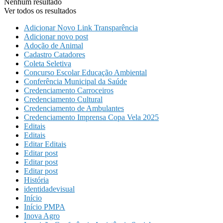
Nenhum resultado
Ver todos os resultados
Adicionar Novo Link Transparência
Adicionar novo post
Adoção de Animal
Cadastro Catadores
Coleta Seletiva
Concurso Escolar Educação Ambiental
Conferência Municipal da Saúde
Credenciamento Carroceiros
Credenciamento Cultural
Credenciamento de Ambulantes
Credenciamento Imprensa Copa Vela 2025
Editais
Editais
Editar Editais
Editar post
Editar post
Editar post
História
identidadevisual
Início
Início PMPA
Inova Agro