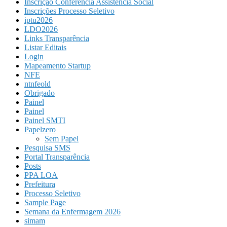
Inscrição Conferência Assistência Social
Inscrições Processo Seletivo
iptu2026
LDO2026
Links Transparência
Listar Editais
Login
Mapeamento Startup
NFE
ntnfeold
Obrigado
Painel
Painel
Painel SMTI
Papelzero
Sem Papel
Pesquisa SMS
Portal Transparência
Posts
PPA LOA
Prefeitura
Processo Seletivo
Sample Page
Semana da Enfermagem 2026
simam