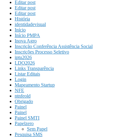
Editar post
Editar post
Editar post
História
identidadevisual
Início
Início PMPA
Inova Agro
Inscrição Conferência Assistência Social
Inscrições Processo Seletivo
iptu2026
LDO2026
Links Transparência
Listar Editais
Login
Mapeamento Startup
NFE
ntnfeold
Obrigado
Painel
Painel
Painel SMTI
Papelzero
Sem Papel
Pesquisa SMS