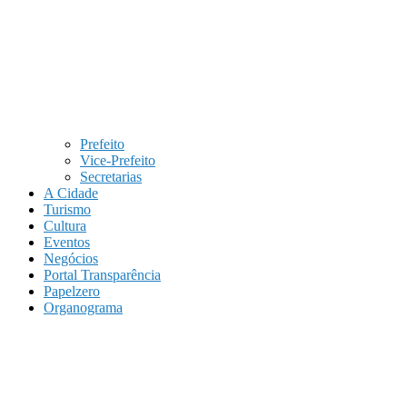
Prefeito
Vice-Prefeito
Secretarias
A Cidade
Turismo
Cultura
Eventos
Negócios
Portal Transparência
Papelzero
Organograma