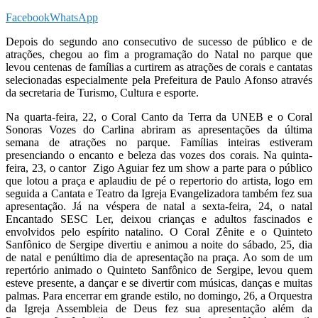
Facebook
WhatsApp
Depois do segundo ano consecutivo de sucesso de público e de
atrações, chegou ao fim a programação do Natal no parque que
levou centenas de famílias a curtirem as atrações de corais e cantatas
selecionadas especialmente pela Prefeitura de Paulo Afonso através
da secretaria de Turismo, Cultura e esporte.
Na quarta-feira, 22, o Coral Canto da Terra da UNEB e o Coral
Sonoras Vozes do Carlina abriram as apresentações da última
semana de atrações no parque. Famílias inteiras estiveram
presenciando o encanto e beleza das vozes dos corais. Na quinta-
feira, 23, o cantor Zigo Aguiar fez um show a parte para o público
que lotou a praça e aplaudiu de pé o repertorio do artista, logo em
seguida a Cantata e Teatro da Igreja Evangelizadora também fez sua
apresentação. Já na véspera de natal a sexta-feira, 24, o natal
Encantado SESC Ler, deixou crianças e adultos fascinados e
envolvidos pelo espírito natalino. O Coral Zênite e o Quinteto
Sanfônico de Sergipe divertiu e animou a noite do sábado, 25, dia
de natal e penúltimo dia de apresentação na praça. Ao som de um
repertório animado o Quinteto Sanfônico de Sergipe, levou quem
esteve presente, a dançar e se divertir com músicas, danças e muitas
palmas. Para encerrar em grande estilo, no domingo, 26, a Orquestra
da Igreja Assembleia de Deus fez sua apresentação além da