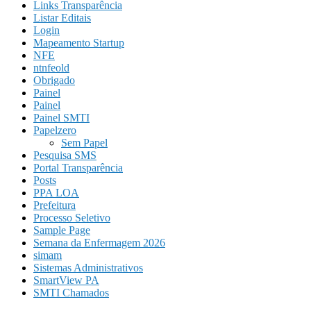
Links Transparência
Listar Editais
Login
Mapeamento Startup
NFE
ntnfeold
Obrigado
Painel
Painel
Painel SMTI
Papelzero
Sem Papel
Pesquisa SMS
Portal Transparência
Posts
PPA LOA
Prefeitura
Processo Seletivo
Sample Page
Semana da Enfermagem 2026
simam
Sistemas Administrativos
SmartView PA
SMTI Chamados