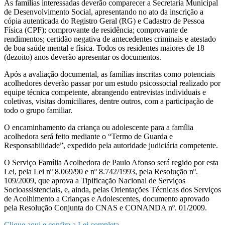
As famílias interessadas deverão comparecer a Secretaria Municipal
de Desenvolvimento Social, apresentando no ato da inscrição a
cópia autenticada do Registro Geral (RG) e Cadastro de Pessoa
Física (CPF); comprovante de residência; comprovante de
rendimentos; certidão negativa de antecedentes criminais e atestado
de boa saúde mental e física. Todos os residentes maiores de 18
(dezoito) anos deverão apresentar os documentos.
Após a avaliação documental, as famílias inscritas como potenciais
acolhedores deverão passar por um estudo psicossocial realizado por
equipe técnica competente, abrangendo entrevistas individuais e
coletivas, visitas domiciliares, dentre outros, com a participação de
todo o grupo familiar.
O encaminhamento da criança ou adolescente para a família
acolhedora será feito mediante o “Termo de Guarda e
Responsabilidade”, expedido pela autoridade judiciária competente.
O Serviço Família Acolhedora de Paulo Afonso será regido por esta
Lei, pela Lei nº 8.069/90 e nº 8.742/1993, pela Resolução nº.
109/2009, que aprova a Tipificação Nacional de Serviços
Socioassistenciais, e, ainda, pelas Orientações Técnicas dos Serviços
de Acolhimento a Crianças e Adolescentes, documento aprovado
pela Resolução Conjunta do CNAS e CONANDA nº. 01/2009.
Clique aqui e confira a Lei completa.