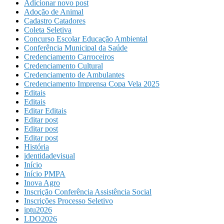
Adicionar novo post
Adoção de Animal
Cadastro Catadores
Coleta Seletiva
Concurso Escolar Educação Ambiental
Conferência Municipal da Saúde
Credenciamento Carroceiros
Credenciamento Cultural
Credenciamento de Ambulantes
Credenciamento Imprensa Copa Vela 2025
Editais
Editais
Editar Editais
Editar post
Editar post
Editar post
História
identidadevisual
Início
Início PMPA
Inova Agro
Inscrição Conferência Assistência Social
Inscrições Processo Seletivo
iptu2026
LDO2026