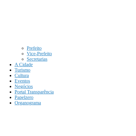
Prefeito
Vice-Prefeito
Secretarias
A Cidade
Turismo
Cultura
Eventos
Negócios
Portal Transparência
Papelzero
Organograma