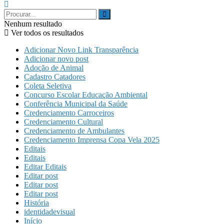
Nenhum resultado
Ver todos os resultados
Adicionar Novo Link Transparência
Adicionar novo post
Adoção de Animal
Cadastro Catadores
Coleta Seletiva
Concurso Escolar Educação Ambiental
Conferência Municipal da Saúde
Credenciamento Carroceiros
Credenciamento Cultural
Credenciamento de Ambulantes
Credenciamento Imprensa Copa Vela 2025
Editais
Editais
Editar Editais
Editar post
Editar post
Editar post
História
identidadevisual
Início