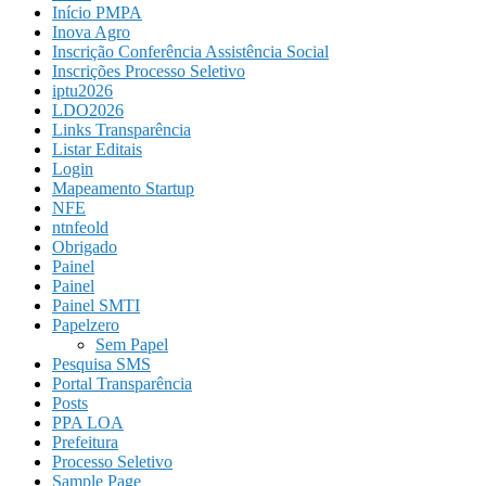
Início PMPA
Inova Agro
Inscrição Conferência Assistência Social
Inscrições Processo Seletivo
iptu2026
LDO2026
Links Transparência
Listar Editais
Login
Mapeamento Startup
NFE
ntnfeold
Obrigado
Painel
Painel
Painel SMTI
Papelzero
Sem Papel
Pesquisa SMS
Portal Transparência
Posts
PPA LOA
Prefeitura
Processo Seletivo
Sample Page