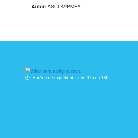
Autor:
ASCOM/PMPA
Horário de expediente: das 07h as 13h