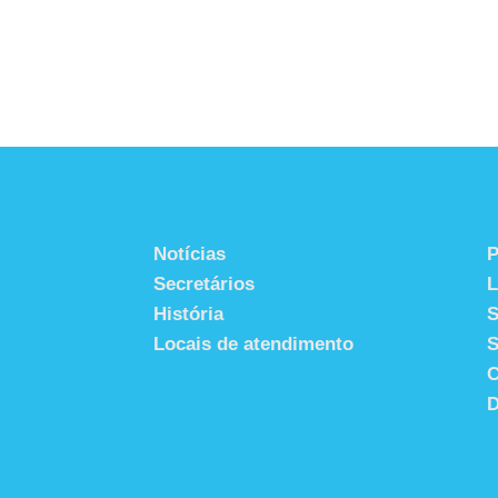
Notícias
P
Secretários
História
S
Locais de atendimento
S
C
D