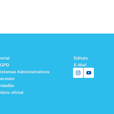
ortal
Editais
LGPD
E-Mail
istemas Administrativos
ervidor
idadão
iário oficial