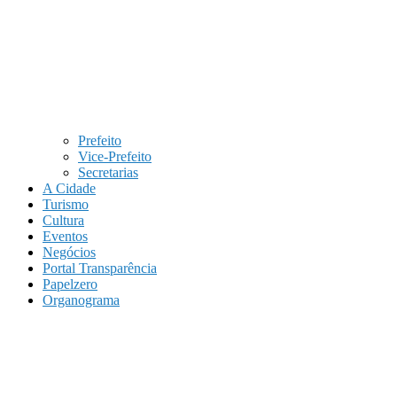
Prefeito
Vice-Prefeito
Secretarias
A Cidade
Turismo
Cultura
Eventos
Negócios
Portal Transparência
Papelzero
Organograma