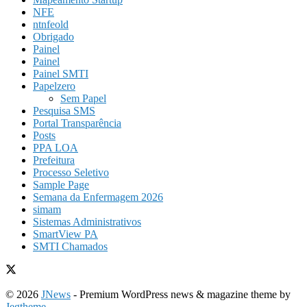
NFE
ntnfeold
Obrigado
Painel
Painel
Painel SMTI
Papelzero
Sem Papel
Pesquisa SMS
Portal Transparência
Posts
PPA LOA
Prefeitura
Processo Seletivo
Sample Page
Semana da Enfermagem 2026
simam
Sistemas Administrativos
SmartView PA
SMTI Chamados
© 2026
JNews
- Premium WordPress news & magazine theme by
Jegtheme
.