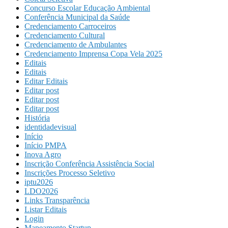
Concurso Escolar Educação Ambiental
Conferência Municipal da Saúde
Credenciamento Carroceiros
Credenciamento Cultural
Credenciamento de Ambulantes
Credenciamento Imprensa Copa Vela 2025
Editais
Editais
Editar Editais
Editar post
Editar post
Editar post
História
identidadevisual
Início
Início PMPA
Inova Agro
Inscrição Conferência Assistência Social
Inscrições Processo Seletivo
iptu2026
LDO2026
Links Transparência
Listar Editais
Login
Mapeamento Startup