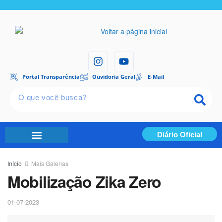
Portal Transparência
Ouvidoria Geral
E-Mail
Diário Oficial
Portal Transparência
Início
Mais Galerias
Mobilização Zika Zero
01-07-2023